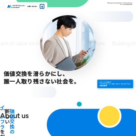
Building the next standard of value exchange
as social infrastructure.
お問い合わせ
私たちについて
会社概要
サービス内容
お知らせ
メンバー
d of value exchange as social infrastructure. Building the
価値交換を滑らかにし、
誰一人取り残さない社会を。
#お知らせ
2026.07.21
「マイナウォレット」App Store・Google Play
で提供を開始
私たちについて
 ン フ ラ
新 し い
価 値 交 換 の
About us